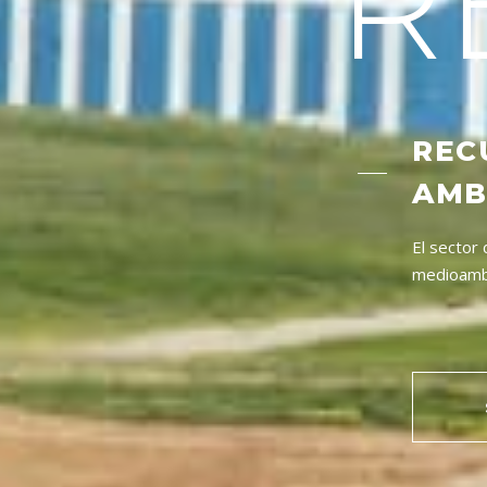
R
REC
AMB
El sector 
medioamb